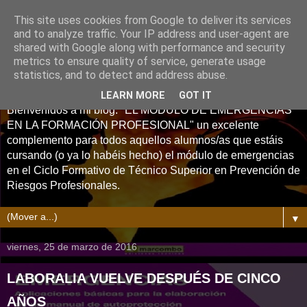
This site uses cookies from Google to deliver its services
and to analyze traffic. Your IP address and user-agent are
shared with Google along with performance and security
metrics to ensure quality of service, generate usage
statistics, and to detect and address abuse.
LEARN MORE
GOT IT
Bienvenidos a mi blog: "EL MÓDULO DE EMERGENCIAS
EN LA FORMACIÓN PROFESIONAL" un excelente
complemento para todos aquellos alumnos/as que estáis
cursando (o ya lo habéis hecho) el módulo de emergencias
en el Ciclo Formativo de Técnico Superior en Prevención de
Riesgos Profesionales.
▼
viernes, 25 de marzo de 2016
LABORALIA VUELVE DESPUÉS DE CINCO
AÑOS